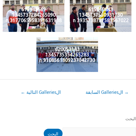
619943669
619810843
1345737284265090
1345737550931730
3177065958391631938 n
3935738787583567022 n
620053143
1345735354265283
9108561809237042730 n
→
الGalleries السابقة
الGalleries التالية
←
لبحث
البحث