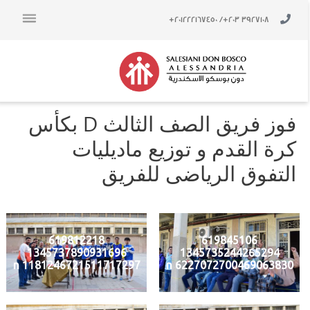
صفّح
خطي
لى
لمقالات
/ 201222167450+
3927108 203+
لمحتوى
فوز فريق الصف الثالث D بكأس
كرة القدم و توزيع ماديليات
التفوق الرياضى للفريق
619812218
619845106
1345737890931696
1345735244265294
1181246721511717297 n
6227072700469063830 n