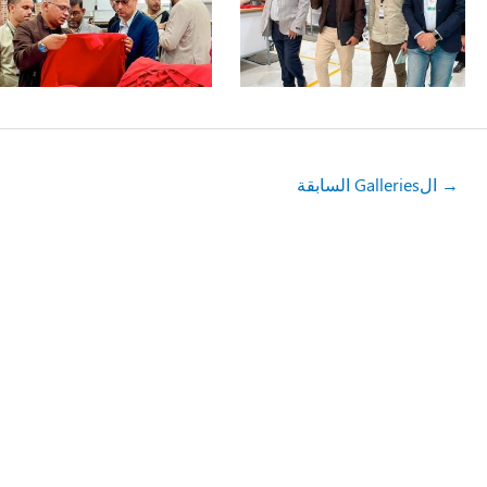
→
الGalleries السابقة