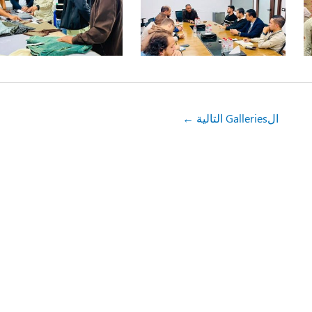
الGalleries التالية
←