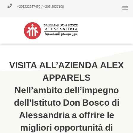
Vai
/ 201222167450+
3927108 203+
al
contenuto
VISITA ALL’AZIENDA ALEX
APPARELS
Nell’ambito dell’impegno
dell’Istituto Don Bosco di
Alessandria a offrire le
migliori opportunità di