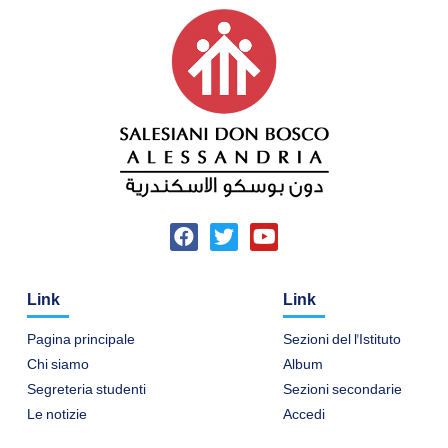
F
T
Y
a
w
o
c
i
u
Link
Link
e
t
t
b
t
u
Pagina principale
Sezioni del l'Istituto
o
e
b
o
r
e
Chi siamo
Album
k
Segreteria studenti
Sezioni secondarie
Le notizie
Accedi