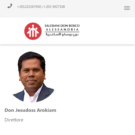
Vai
/ 201222167450+
3927108 203+
al
contenuto
Don Jesudoss Arokiam
Direttore