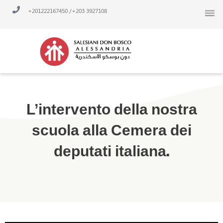
Vai
/ 201222167450+
3927108 203+
al
contenuto
L’intervento della nostra
scuola alla Cemera dei
deputati italiana.