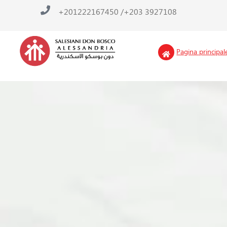
Vai
/ 201222167450+
3927108 203+
al
contenuto
Pagina principal