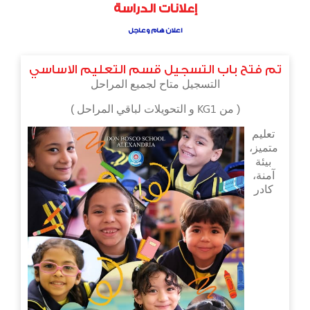
إعلانات الدراسة
اعلان هام وعاجل
تم فتح باب التسجيل قسم التعليم الاساسي
التسجيل متاح لجميع المراحل
( من KG1 و التحويلات لباقي المراحل )
تعليم
متميز،
بيئة
آمنة،
كادر