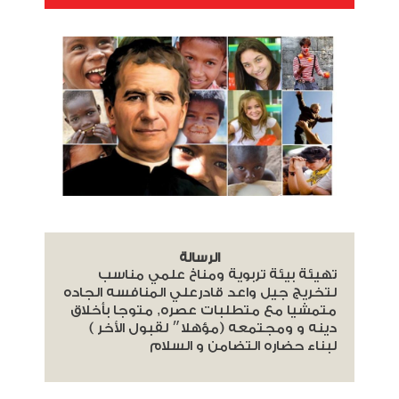
الرسالة
تهيئة بيئة تربوية ومناخ علمي مناسب
لتخريج جيل واعد قادرعلي المنافسه الجاده
متمشيا مع متطلبات عصره, متوجا بأخلاق
دينه و ومجتمعه (مؤهلا״ لقبول الأخر )
لبناء حضاره التضامن و السلام