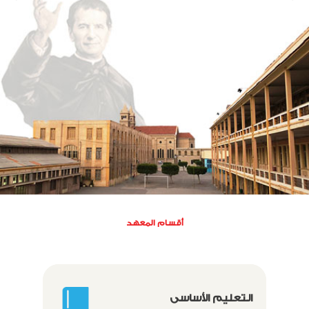
slide
slide
أقسام المعهد
التعليم الأساسى
الت