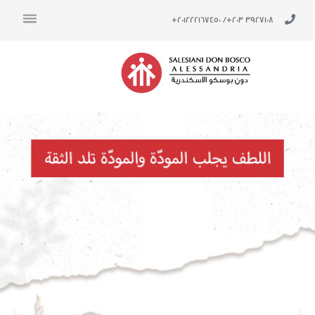
خطي
لى
/ 201222167450+
3927108 203+
لمحتوى
Next
Previous