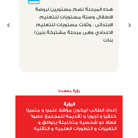
الا
هذه المرحلة تضم مستويين لروضة
الاطفال وستة مستويات للتعليم
يوف
الابتدائى ، وثلاث مستويات للتعليم
معا
الاعدادي وهى مرحلة مشتركة بنين/
بنات
AD)
رؤية معهدنا
الرؤية
إعداد الطالب ليكون مؤهلا علميا و متميزا
خلقيا و تربويا و تقديمه للمجتمع عضوا”
فعالا ذو شخصيه متكاملة يتوافق و
التغيرات و التطورات العلميه و التقنيه