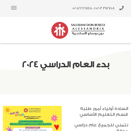
خطي
لى
/ 201222167450+
3927108 203+
لمحتوى
بدء العام الدراسي 2024
الساده أولياء أمور طلبه
قسم التعليم الأساسي
نتمني للجميع عام دراسي
موفق