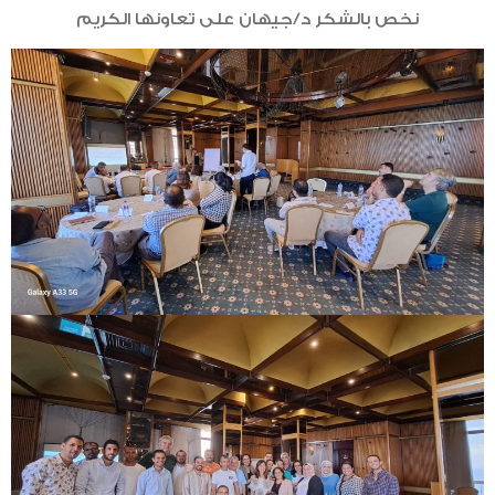
نخص بالشكر د/جيهان على تعاونها الكريم