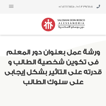
خطي
لى
/ 201222167450+
3927108 203+
لمحتوى
ورشة عمل بعنوان دور المعلم
فى تكوين شخصية الطالب و
قدرته على التاثير بشكل إيجابى
على سلوك الطالب