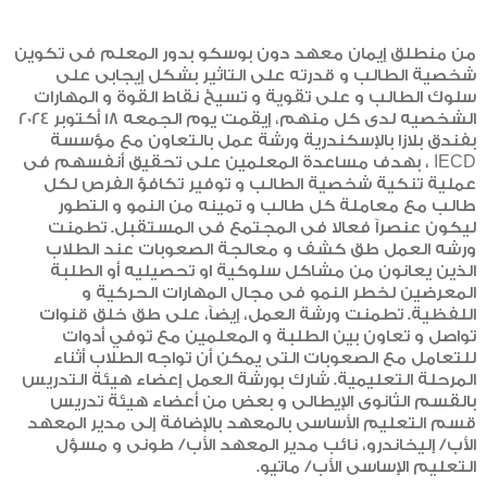
من منطلق إيمان معهد دون بوسكو بدور المعلم فى تكوين
شخصية الطالب و قدرته على التاثير بشكل إيجابى على
سلوك الطالب و على تقوية و تسيخ نقاط القوة و المهارات
الشخصيه لدى كل منهم، إيقمت يوم الجمعه 18 أكتوبر 2024
بفندق بلازا بالإسكندرية ورشة عمل بالتعاون مع مؤسسة
IECD ، بهدف مساعدة المعلمين على تحقيق أنفسهم فى
عملية تنكية شخصية الطالب و توفير تكافؤ الفرص لكل
طالب مع معاملة كل طالب و تمينه من النمو و التطور
ليكون عنصرآ فعالا فى المجتمع فى المستقبل. تطمنت
ورشه العمل طق كشف و معالجة الصعوبات عند الطلاب
الذين يعانون من مشاكل سلوكية او تحصيليه أو الطلبة
المعرضين لخطر النمو فى مجال المهارات الحركية و
اللفظية. تطمنت ورشة العمل، إيضآ، على طق خلق قنوات
تواصل و تعاون بين الطلبة و المعلمين مع توفي أدوات
للتعامل مع الصعوبات التى يمكن أن تواجه الطلاب أثناء
المرحلة التعليمية. شارك بورشة العمل إعضاء هيئة التدريس
بالقسم الثانوى الإيطالى و بعض من أعضاء هيئة تدريس
قسم التعليم الأساسى بالمعهد بالإضافة إلى مدير المعهد
الأب/ إليخاندرو، نائب مدير المعهد الأب/ طونى و مسؤل
التعليم الإساسى الأب/ ماتيو.