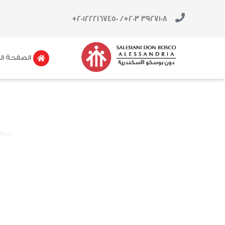
خطي
لى
/ 201222167450+
3927108 203+
لمحتوى
الصفحة ال